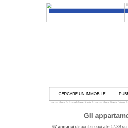
I
CERCARE UN IMMOBILE
PUBB
Immobiliare
>
Immobiliare Paris
>
Immobiliare Paris 6ème
Gli appartame
67 annunci
disponibili oggi alle 17:39 su