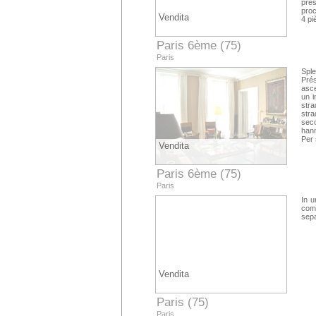
pre
pro
Vendita
4 p
Paris 6ème (75)
Paris
Sple
Pré
asce
un i
stra
stra
seco
hann
Per
Vendita
Paris 6ème (75)
Paris
In u
com
sepa
Vendita
Paris (75)
Paris