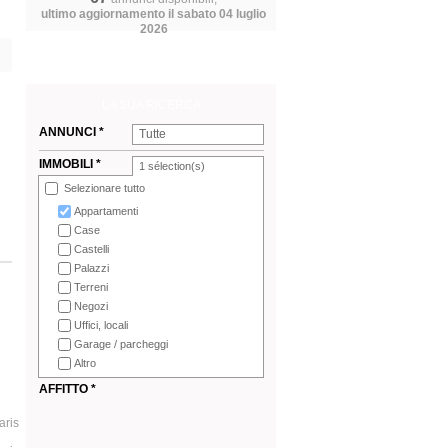
ultimo aggiornamento il sabato 04 luglio
2026
LA SUA RICERCA
ANNUNCI *
Tutte
IMMOBILI *
1
sélection(s)
Selezionare tutto
Appartamenti
Case
Castelli
Palazzi
Terreni
Negozi
Uffici, locali
Garage / parcheggi
Altro
AFFITTO *
aris