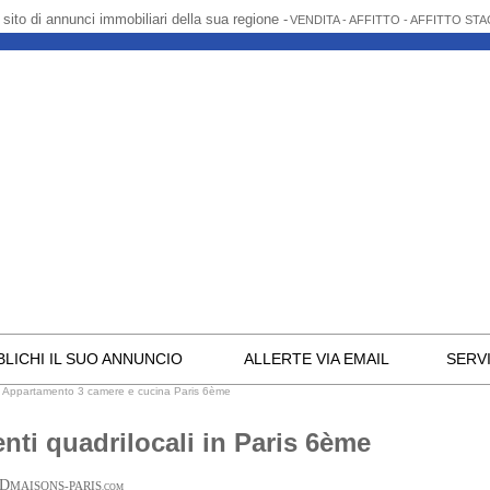
l sito di annunci immobiliari della sua regione -
VENDITA - AFFITTO - AFFITTO ST
LICHI IL SUO ANNUNCIO
ALLERTE VIA EMAIL
SERVI
>
Appartamento 3 camere e cucina Paris 6ème
nti quadrilocali in Paris 6ème
D
MAISONS-PARIS
.COM