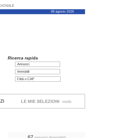
AGIONALE
08 agosto 2026
Ricerca rapida
Annunci
Immobili
ZI
LE MIE SELEZIONI
:
vuoto
67
annunci disponibili,