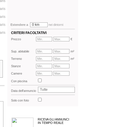
aris
aris
aris
aris
0 km
Estendere a
nei dintorni
aris
CRITERI FACOLTATIVI
Prezzo
€
Sup. abitabile
m²
Terreno
m²
Stanze
Camere
Con piscina
Tutte
Data dell'annuncio
Solo con foto
RICEVA GLI ANNUNCI
IN TEMPO REALE