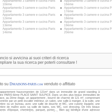
Appartamento 3 camere e cucina Paris
Appartamento 3 camere e cucina P
10ème
16ème
Appartamento 3 camere e cucina Paris
Appartamento 3 camere e cucina P
11ème
17ème
Appartamento 3 camere e cucina Paris
Appartamento 3 camere e cucina P
12ème
18ème
Appartamento 3 camere e cucina Paris
Appartamento 3 camere e cucina P
13ème
19ème
Appartamento 3 camere e cucina Paris
Appartamento 3 camere e cucina P
14ème
20ème
io si avvicina ai suoi criteri di ricerca
pliare la sua ricerca per poterli consultare !
to su
D
venduto o affittato
MAISONS-PARIS
.COM
 appartement haussmannien de 121m² dans un immeuble de grand standing à
dre PARIS 6ème PLACE SAINT SULPICE. Dans un des plus beaux immeubles de
lace, au 2ème étage, un appartement , bourré de charme de 121 m², comprenant
entrée par un petit escalier intérieur, un salon, une salle à manger, à la suite, une
mbre ou un bureau, avec une salle de douche et WC, une cuisine équipée, une
mbre de maître avec sa salle de bains, ses WC, son dressing. De très beaux
ents d'époque, cheminées, parquet, portes.... Bien qui bénifiçie d'une adresse