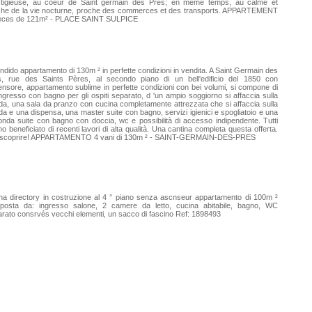
stigieuse, au coeur de Saint germain des Prés; en même temps, au calme et
che de la vie nocturne, proche des commerces et des transports. APPARTEMENT
ièces de 121m² - PLACE SAINT SULPICE
ndido appartamento di 130m ² in perfette condizioni in vendita. A Saint Germain des
s, rue des Saints Pères, al secondo piano di un bell'edificio del 1850 con
nsore, appartamento sublime in perfette condizioni con bei volumi, si compone di
ngresso con bagno per gli ospiti separato, d 'un ampio soggiorno si affaccia sulla
da, una sala da pranzo con cucina completamente attrezzata che si affaccia sulla
da e una dispensa, una master suite con bagno, servizi igienici e spogliatoio e una
nda suite con bagno con doccia, wc e possibilità di accesso indipendente. Tutti
o beneficiato di recenti lavori di alta qualità. Una cantina completa questa offerta.
 scoprire! APPARTAMENTO 4 vani di 130m ² - SAINT-GERMAIN-DES-PRES
na directory in costruzione al 4 ° piano senza ascnseur appartamento di 100m ²
posta da: ingresso salone, 2 camere da letto, cucina abitabile, bagno, WC
rato consrvés vecchi elementi, un sacco di fascino Ref: 1898493