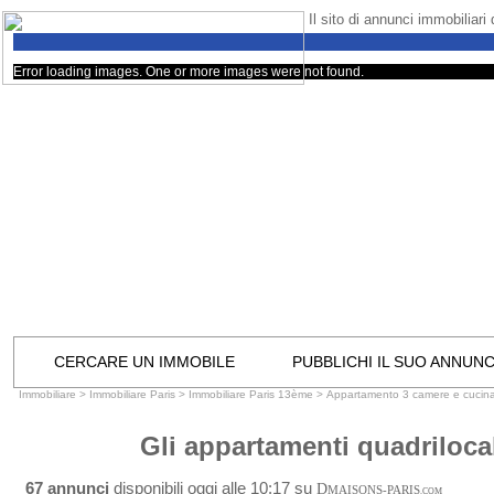
Il sito di annunci immobiliari
Error loading images. One or more images were not found.
CERCARE UN IMMOBILE
PUBBLICHI IL SUO ANNUN
Immobiliare
>
Immobiliare Paris
>
Immobiliare Paris 13ème
>
Appartamento 3 camere e cucin
Gli appartamenti quadriloca
67 annunci
disponibili oggi alle 10:17 su
D
MAISONS-PARIS
.COM