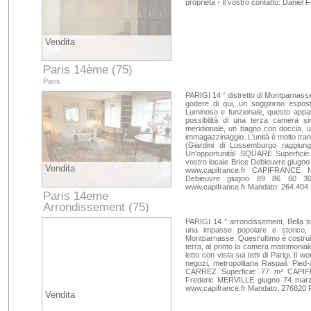
proprietà - Il vostro contatto: Daniel
Vendita
Paris 14ème (75)
Paris
PARIGI 14 ° distretto di Montparnasse 
godere di qui, un soggiorno espost
Luminoso e funzionale, questo appa
possibilità di una terza camera 
meridionale, un bagno con doccia, u
immagazzinaggio. L'unità è molto tranq
(Giardini di Lussemburgo raggiungi
Un'opportunità! SQUARE Superfici
vostro locale Brice Debieuvre giugno 
Vendita
www.capifrance.fr CAPIFRANCE Ne
Debieuvre giugno 89 86 60 30 -
www.capifrance.fr Mandato: 264.404
Paris 14eme
Arrondissement (75)
Paris
PARIGI 14 ° arrondissement, Bella stud
una impasse popolare e storico,
Montparnasse. Quest'ultimo è costrui
terra, al primo la camera matrimonia
letto con vista sui tetti di Parigi. I
negozi, metropolitana Raspail. Pied-
CARREZ Superficie: 77 m² CAPIFR
Frederic MERVILLE giugno 74 marzo 
www.capifrance.fr Mandato: 276820 
Vendita