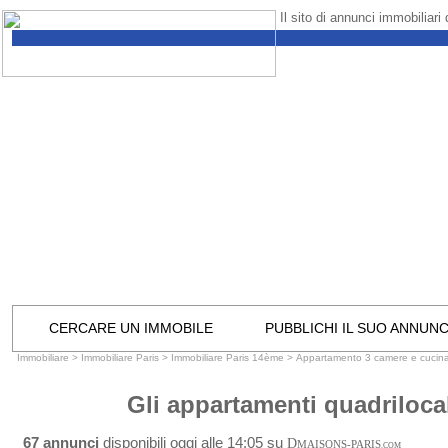
Il sito di annunci immobiliari
CERCARE UN IMMOBILE
PUBBLICHI IL SUO ANNUN
Immobiliare
>
Immobiliare Paris
>
Immobiliare Paris 14ème
>
Appartamento 3 camere e cucin
Gli appartamenti quadriloca
67 annunci
disponibili oggi alle 14:05 su
D
MAISONS-PARIS
.COM