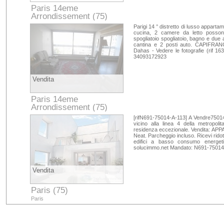
Paris 14eme
Arrondissement (75)
Paris
Parigi 14 ° distretto di lusso appart
cucina, 2 camere da letto possono
spogliatoio spogliatoio, bagno e due a
cantina e 2 posti auto. CAPIFRANCE
Dahas - Vedere le fotografie (rif 1
34093172923
Vendita
Paris 14eme
Arrondissement (75)
Paris
[rifN691-75014-A-113] A Vendre75014 
vicino alla linea 4 della metropol
residenza eccezionale. Vendita: APP
Neat. Parcheggio incluso. Ricevi rido
edifici a basso consumo energet
solucimmo.net Mandato: N691-75014
Vendita
Paris (75)
Paris