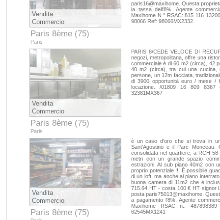
paris16@maxihome. Questa proprietà
la tassa dell'8%. Agente commercia
Vendita
Maxihome N ° RSAC: 815 116 1320001
Commercio
98066 Ref: 98066MX2332
Paris 8ème (75)
Paris
PARIS 8/CEDE VELOCE DI RECUPER
negozi, metropolitana, offre una risto
commerciale è di 60 m2 (circa), 42 po
40 m2 (circa), tra cui una cucina, u
persone, un 12m facciata, tradizionale
di 3900 opportunità euro / mese / 
locazione. /01809 16 809 8367 
32381MX367
Vendita
Commercio
Paris 8ème (75)
Paris
è un caso d'oro che si trova in un
Sant'Agostino e il Parc Monceau. 
consolidata nel quartiere, a RCH 58 
metri con un grande spazio comme
estrazioni. Al sub piano 40m2 con un 
proprio potenziale !!! È possibile gu
di un loft, ma anche al piano interrat
buona camera di 11m2 che è incluso n
715.64 HT - costa 100 € HT sign
Vendita
posta paris75013@maxihome. Questa p
Commercio
a pagamento l'8%. Agente commercia
Maxihome RSAC n.: 487898389 F
Paris 8ème (75)
62545MX1241