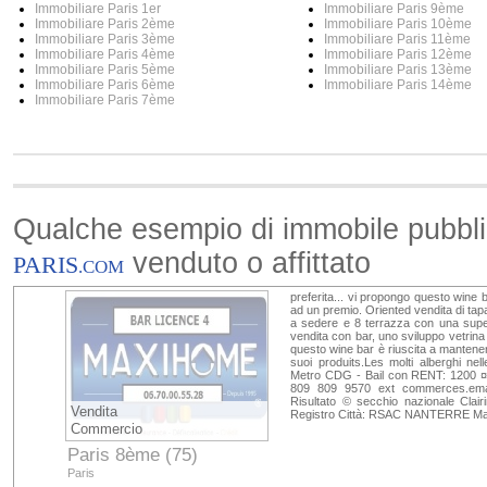
Immobiliare Paris 1er
Immobiliare Paris 9ème
Immobiliare Paris 2ème
Immobiliare Paris 10ème
Immobiliare Paris 3ème
Immobiliare Paris 11ème
Immobiliare Paris 4ème
Immobiliare Paris 12ème
Immobiliare Paris 5ème
Immobiliare Paris 13ème
Immobiliare Paris 6ème
Immobiliare Paris 14ème
Immobiliare Paris 7ème
Qualche esempio di immobile pubbl
venduto o affittato
PARIS
.COM
preferita... vi propongo questo wine bar
ad un premio. Oriented vendita di tapas
a sedere e 8 terrazza con una superf
vendita con bar, uno sviluppo vetrina p
questo wine bar è riuscita a mantenere 
suoi produits.Les molti alberghi nel
Metro CDG - Bail con RENT: 1200 ¤
809 809 9570 ext commerces.emai
Risultato © secchio nazionale Cl
Vendita
Registro Città: RSAC NANTERRE Ma
Commercio
Paris 8ème (75)
Paris