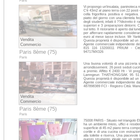
Paris
Vi propongo un'insalata, paninoteca negl
C'è 43m2 al piano terra con 22 posti 
cella frigorifera positiva e negativa. 
piatto del giorno con una clientela fe
degli studenti, infatti il ??distretto
superiori e 3 preparazioni dintorni
sul tetto. Il ristorante è aperto dal lu
per afferrare rapidamente considerando
euro al mese tasse incluse. Mr Yan
Vendita
Questa proprietà è disponibile ad un
Commercio
Agente commerciale indipendente de
815 116 13200011 PRIUM - Città
Paris 8ème (75)
94717MX326
Paris
Una buona volontà di una pizzeria sit
arrondissement. 26 posti seduti cucin
a premio. Affitto € 2400 Ht - Vi preg
Lamngeun THATHONGSAK 95 51 9
Questa proprietà è disponibile ad un
Agente commerciale indipendente da
487898389 FCI - Registro Città: Ma
Vendita
Commercio
Paris 8ème (75)
Paris
75008 PARIS - Situato nel triangol
ha un ambiente misto, uffici e reside
superficie di 45 m2 piano terra compo
cortile e di una cucina con estrazion
alla toilette e riserva. Una piacevole 
questo strumento ideale per un primo c