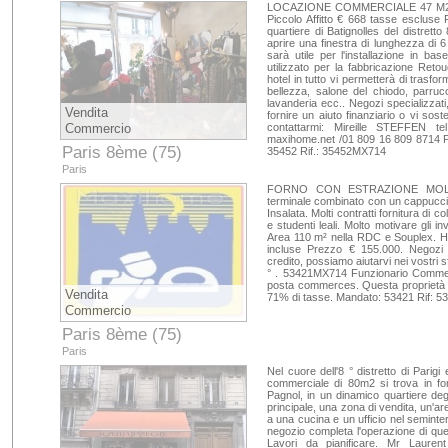
LOCAZIONE COMMERCIALE 47 M2 P
Piccolo Affitto € 668 tasse escluse
quartiere di Batignolles del distretto
aprire una finestra di lunghezza di 
sarà utile per l'installazione in bas
utilizzato per la fabbricazione Ret
hotel in tutto vi permetterà di trasfo
bellezza, salone del chiodo, parrucch
lavanderia ecc.. Negozi specializzati
Vendita
fornire un aiuto finanziario o vi sost
Commercio
contattarmi: Mireille STEFFEN 
maxihome.net /01 809 16 809 8714
Paris 8ème (75)
35452 Rif.: 35452MX714
Paris
FORNO CON ESTRAZIONE MOLTO RA
terminale combinato con un cappuccio
Insalata. Molti contratti fornitura di co
e studenti leali. Molto motivare gli i
Area 110 m² nella RDC e Souplex. HT
incluse Prezzo € 155.000. Negozi sp
credito, possiamo aiutarvi nei vostri sf
° . 53421MX714 Funzionario Commer
posta commerces. Questa proprietà è 
Vendita
71% di tasse. Mandato: 53421 Rif: 
Commercio
Paris 8ème (75)
Paris
Nel cuore dell'8 ° distretto di Pari
commerciale di 80m2 si trova in fo
Pagnol, in un dinamico quartiere deg
principale, una zona di vendita, un'ar
a una cucina e un ufficio nel seminter
negozio completa l'operazione di que
Lavori da pianificare. Mr Laur