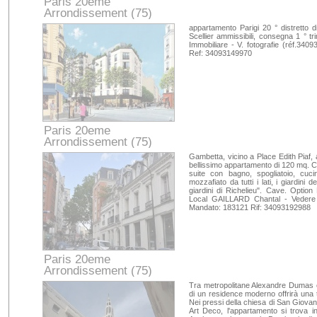
Paris 20eme
Arrondissement (75)
Paris
appartamento Parigi 20 ° distretto d
Scellier ammissibili, consegna 1 °
Immobiliare - V. fotografie (réf.34
Ref: 34093149970
Paris 20eme
Arrondissement (75)
Paris
Gambetta, vicino a Place Edith Piaf, 
bellissimo appartamento di 120 mq. C
suite con bagno, spogliatoio, cuci
mozzafiato da tutti i lati, i giardini
giardini di Richelieu". Cave. Opti
Local GAILLARD Chantal - Vedere le
Mandato: 183121 Rif: 34093192988
Paris 20eme
Arrondissement (75)
Paris
Tra metropolitane Alexandre Dumas e
di un residence moderno offrirà una t
Nei pressi della chiesa di San Giovann
Art Deco, l'appartamento si trova in