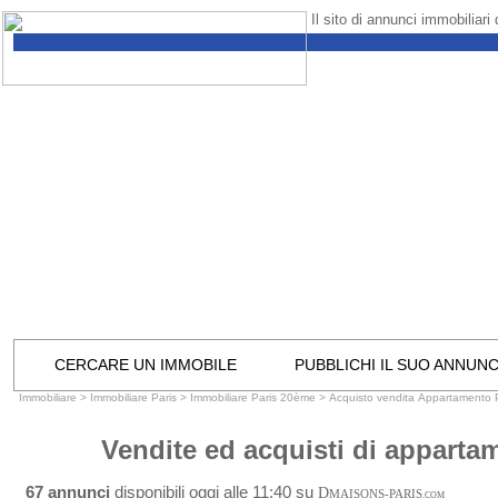
Il sito di annunci immobiliari
CERCARE UN IMMOBILE
PUBBLICHI IL SUO ANNUN
Immobiliare
>
Immobiliare Paris
>
Immobiliare Paris 20ème
>
Acquisto vendita Appartamento 
Vendite ed acquisti di apparta
67 annunci
disponibili oggi alle 11:40 su
D
MAISONS-PARIS
.COM