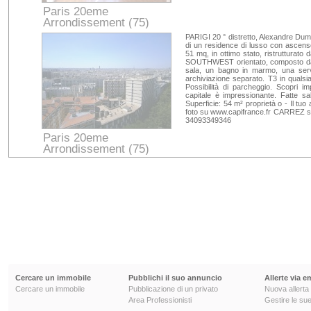
Paris 20eme
Arrondissement (75)
Paris
PARIGI 20 ° distretto, Alexandre Dumas
di un residence di lusso con ascens
51 mq, in ottimo stato, ristrutturato 
SOUTHWEST orientato, composto da 
sala, un bagno in marmo, una servi
archiviazione separato. T3 in qualsi
Possibilità di parcheggio. Scopri im
capitale è impressionante. Fatte s
Superficie: 54 m² proprietà o - Il t
foto su www.capifrance.fr CARREZ su
34093349346
Paris 20eme
Arrondissement (75)
Paris
Cercare un immobile
Pubblichi il suo annuncio
Allerte via e
Cercare un immobile
Pubblicazione di un privato
Nuova allerta
Area Professionisti
Gestire le sue