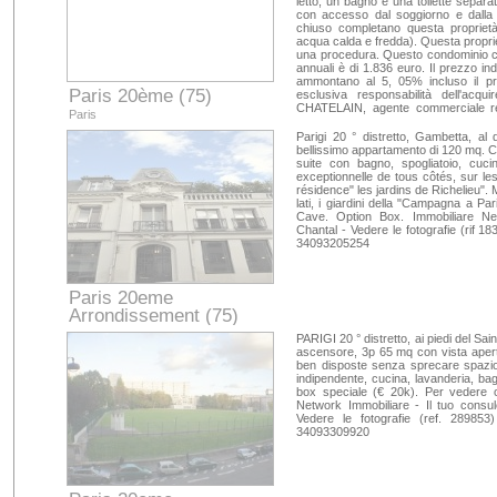
letto, un bagno e una toilette separ
con accesso dal soggiorno e dalla
chiuso completano questa proprietà
acqua calda e fredda). Questa proprie
una procedura. Questo condominio com
annuali è di 1.836 euro. Il prezzo in
ammontano al 5, 05% incluso il pr
Paris 20ème (75)
esclusiva responsabilità dell'a
CHATELAIN, agente commerciale r
Paris
numero 8222 - Al lucernario di beni i
Rif.. Mandato: 75033 Rif: 75033
Parigi 20 ° distretto, Gambetta, al 
bellissimo appartamento di 120 mq. C
suite con bagno, spogliatoio, cuci
exceptionnelle de tous côtés, sur le
résidence" les jardins de Richelieu". M
lati, i giardini della "Campagna a Pari
Cave. Option Box. Immobiliare 
Chantal - Vedere le fotografie (rif 
34093205254
Paris 20eme
Arrondissement (75)
Paris
PARIGI 20 ° distretto, ai piedi del Sa
ascensore, 3p 65 mq con vista apert
ben disposte senza sprecare spazio
indipendente, cucina, lavanderia, ba
box speciale (€ 20k). Per veder
Network Immobiliare - Il tuo consu
Vedere le fotografie (ref. 28985
34093309920