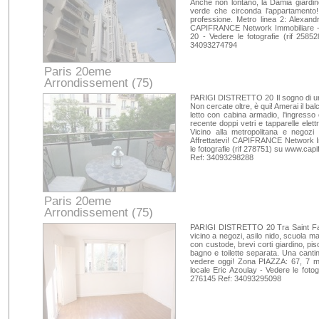
Anche non lontano, la Damia giardin
verde che circonda l'appartamento!
professione. Metro linea 2: Alexa
CAPIFRANCE Network Immobiliare - I
20 - Vedere le fotografie (rif 258
34093274794
Paris 20eme
Arrondissement (75)
Paris
PARIGI DISTRETTO 20 Il sogno di un 
Non cercate oltre, è qui! Amerai il b
letto con cabina armadio, l'ingresso 
recente doppi vetri e tapparelle elettr
Vicino alla metropolitana e negozi
Affrettatevi! CAPIFRANCE Network Imm
le fotografie (rif 278751) su www.c
Ref: 34093298288
Paris 20eme
Arrondissement (75)
Paris
PARIGI DISTRETTO 20 Tra Saint Far
vicino a negozi, asilo nido, scuola m
con custode, brevi corti giardino, pi
bagno e toilette separata. Una canti
vedere oggi! Zona PIAZZA: 67, 7 m
locale Eric Azoulay - Vedere le foto
276145 Ref: 34093295098